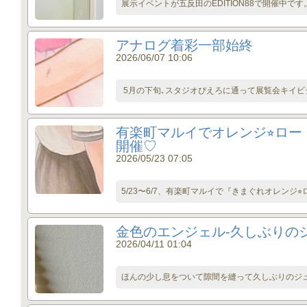
展示イベントが五反田のEDITION88で開催中です
アナログ着彩一部始終
2026/06/07 10:06
5月の下旬､スタジオぴえろに通って展覧会キイビジ
有楽町マルイでオレンジ⭐︎ロー
開催♡
2026/05/23 07:05
5/23〜6/7、有楽町マルイで『きまぐれオレンジ⭐
金色のエンジェル-久しぶりの
2026/04/11 01:04
ほんの少し息をついて隙間を縫って久しぶりのジュエ