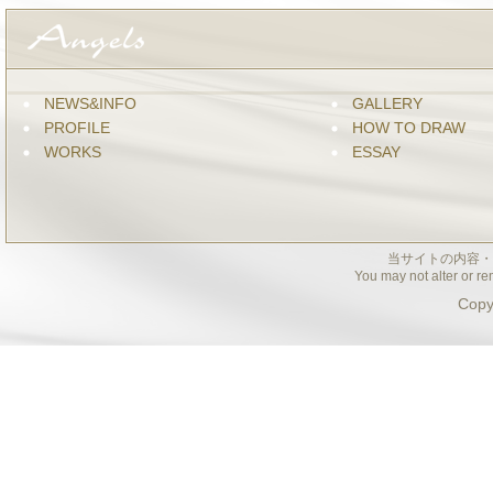
NEWS&INFO
GALLERY
PROFILE
HOW TO DRAW
WORKS
ESSAY
当サイトの内容・
You may not alter or re
Copy