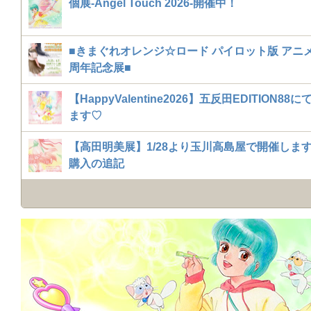
個展-Angel Touch 2026-開催中！
■きまぐれオレンジ☆ロード パイロット版 アニメ
周年記念展■
【HappyValentine2026】五反田EDITION88
ます♡
【高田明美展】1/28より玉川高島屋で開催しま
購入の追記