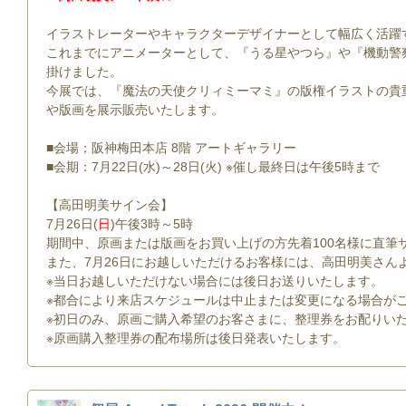
イラストレーターやキャラクターデザイナーとして幅広く活躍
これまでにアニメーターとして、『うる星やつら』や『機動警
掛けました。
今展では、『魔法の天使クリィミーマミ』の版権イラストの貴
や版画を展示販売いたします。
■会場；阪神梅田本店 8階 アートギャラリー
■会期：7月22日(水)～28日(火) ※催し最終日は午後5時まで
【高田明美サイン会】
7月26日(
日
)午後3時～5時
期間中、原画または版画をお買い上げの方先着100名様に直筆
また、7月26日にお越しいただけるお客様には、高田明美さん
※当日お越しいただけない場合には後日お送りいたします。
※都合により来店スケジュールは中止または変更になる場合が
※初日のみ、原画ご購入希望のお客さまに、整理券をお配りい
※原画購入整理券の配布場所は後日発表いたします。