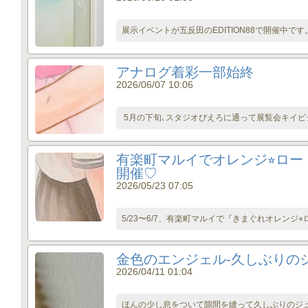
展示イベントが五反田のEDITION88で開催中です
アナログ着彩一部始終
2026/06/07 10:06
5月の下旬､スタジオぴえろに通って展覧会キイビジ
有楽町マルイでオレンジ⭐︎ロー
開催♡
2026/05/23 07:05
5/23〜6/7、有楽町マルイで『きまぐれオレンジ⭐
金色のエンジェル-久しぶりの
2026/04/11 01:04
ほんの少し息をついて隙間を縫って久しぶりのジュエ