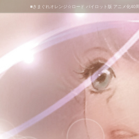
■きまぐれオレンジ☆ロード パイロット版 アニメ化40周