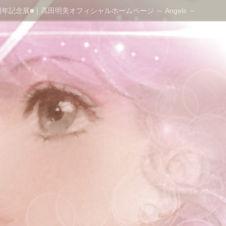
年記念展■｜高田明美オフィシャルホームページ ～ Angels ～