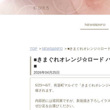
TOP
>
NEWS&INFO
>
■きまぐれオレンジ☆ロード
■きまぐれオレンジ☆ロード パ
■
2026年04月25日
5/23〜6/7、有楽町マルイで『きまぐれオレン
催されます。
内容的には巡回展ですが、新規描き下ろしイラ
ぜひ足をお運びください。