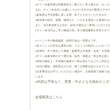
※サイン会参加券は対象商品をご購入のご本人様のみ、お一人
なお、サイン会当日にお越しいただける方のみの配布とさせ
※参加券は予定枚数に達し次第、終了とさせていただきます。
※参加券の紛失、盗難、破損など、いかなる場合にも再発行は
また、当日参加券をお忘れ、紛失の場合はご参加いただけま
※サイン会当日はご本人確認の為、本人確認書類を拝見させ
※イベント中の動画撮影・録音行為は一切禁止です。
※本イベントの安全な運営の為、スタッフの指示にしたがって
※会場内・外で発生した事故・盗難等は主催者・会場・出演
※サイン会参加券のダフ屋行為、転売、複製は一切を禁止致し
※防犯の都合上、手荷物の検査や一時お預かりなどのご対応を
※当日の事故・混乱防止のため、様々な制限を設けさせていた
※注意事項をお守りいただけない場合や、主催者側で危険で
います。
※内容は予告なく、変更・中止となる場合がご
会場風景は
こちら