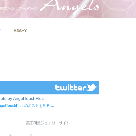
ets by AngelTouchPlus
ngelTouchPlus のポストを見る →