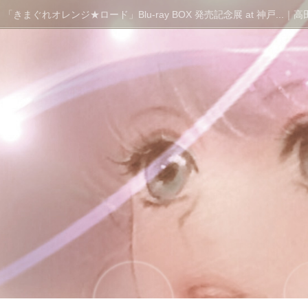
「きまぐれオレンジ★ロード」Blu-ray BOX 発売記念展 at 神戸...｜