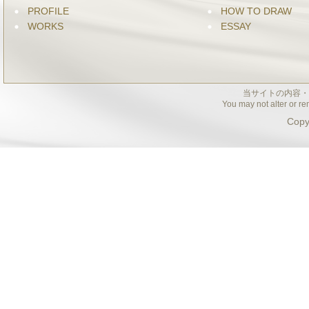
PROFILE
HOW TO DRAW
WORKS
ESSAY
当サイトの内容・
You may not alter or re
Copy