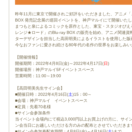
昨年11月に東京で開催されご好評をいただきました、アニメ「きま
BOX 発売記念展の巡回イベントを、神戸マルイにて開催いた
まつもと泉によるコミックを原作とした、東宝・スタジオぴえ
レンジ★ロード」のBlu-ray BOX の販売を始め、アニメ関
ターデザインを担当した高田明美によるイラストを使用した版
今なおファンに愛され続ける80年代の名作の世界をお楽しみ
【開催情報】
開催期間：
2022
年
4
月
8
日
(
金
)
～
2022
年
4
月
17
日
(
日
)
開催場所：神戸マルイ5Fイベントスペース
営業時間：
11:00
～
19:00
【高田明美先生サイン会】
■開催日時：
2022
年
4
月
16
日(
土
)
15
：
00
～
■会場：神戸マルイ イベントスペース
■定員：先着70名様
■サイン会参加条件
当イベント会場内にて税込3,000円以上お買上げの方に、サ
ン会当日にお越しいただける方のみの配布とさせていただきま
■サイン会参加券配布期間：
4
月
8
日(金)～
4
月
16
日(
土
)まで