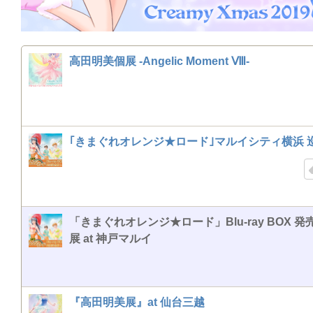
高田明美個展 -Angelic Moment Ⅷ-
｢きまぐれオレンジ★ロード｣マルイシティ横浜 
「きまぐれオレンジ★ロード」Blu-ray BOX 発
展 at 神戸マルイ
『高田明美展』at 仙台三越