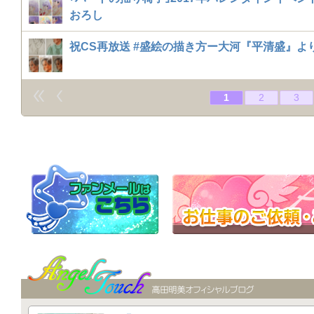
おろし
祝CS再放送 #盛絵の描き方ー大河『平清盛』よ
1
2
3